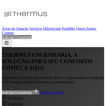
Áreas de Atuação
Serviços
Diferenciais
Portfólio
Quem Somos
Contato
Solicitar Orçamento
THERMUS ENGENHARIA, A
SOLUÇÃO PARA SEU CONFORTO
COMEÇA AQUI.
Engenharia aplicada para sistemas HVAC (Aquecimento, Ventilação
e Ar Condicionado) e bem-estar em climatização.
Solicitar Orçamento
Nossos Serviços
Qualidade
Segurança